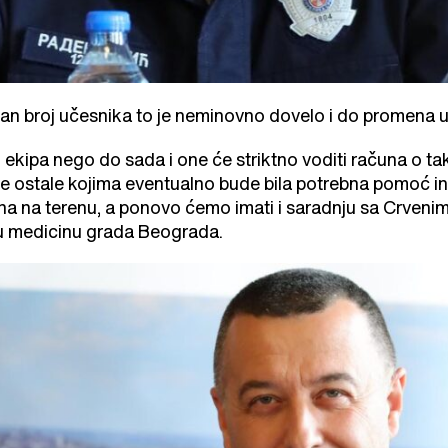
 broj učesnika to je neminovno dovelo i do promena u o
j ekipa nego do sada i one će striktno voditi računa o t
 ostale kojima eventualno bude bila potrebna pomoć in
 na terenu, a ponovo ćemo imati i saradnju sa Crvenim 
nu medicinu grada Beograda.