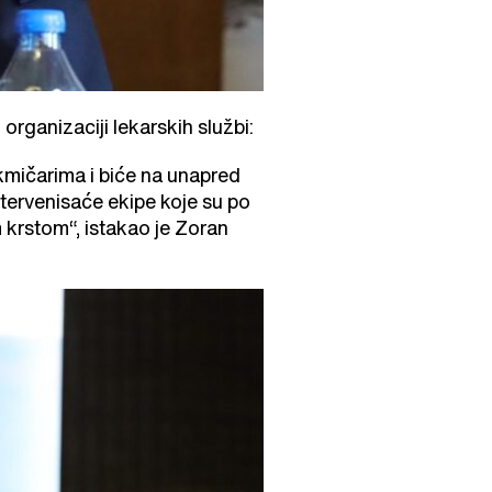
rganizaciji lekarskih službi:
akmičarima i biće na unapred
tervenisaće ekipe koje su po
krstom“, istakao je Zoran