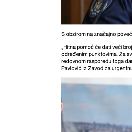
S obzirom na značajno povećan
„Hitna pomoć će dati veći bro
određenim punktovima. Za sve
redovnom rasporedu toga dana
Pavlović iz Zavod za urgent