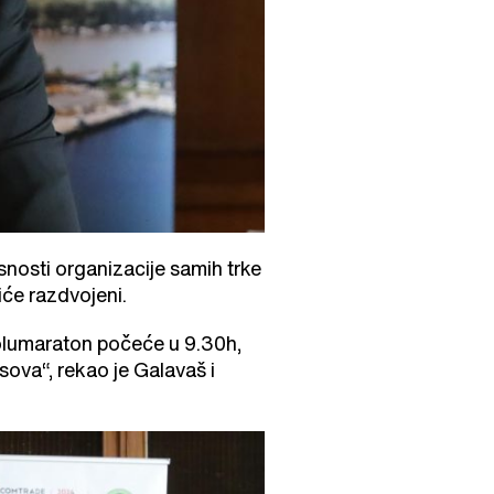
snosti organizacije samih trke
iće razdvojeni.
polumaraton počeće u 9.30h,
sova“, rekao je Galavaš i