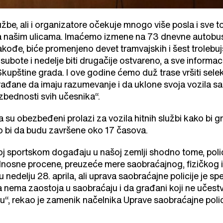
žbe, ali i organizatore očekuje mnogo više posla i sve
na našim ulicama. Imaćemo izmene na 73 dnevne autobuske
Takođe, biće promenjeno devet tramvajskih i šest trolebujs
ubote i nedelje biti drugačije ostvareno, a sve informac
kupštine grada. I ove godine ćemo duž trase vršiti selek
rađane da imaju razumevanje i da uklone svoja vozila s
zbednosti svih učesnika“.
 su obezbeđeni prolazi za vozila hitnih službi kako bi 
lo bi da budu završene oko 17 časova.
oj sportskom događaju u našoj zemlji shodno tome, poli
nosne procene, preuzeće mere saobraćajnog, fizičkog 
n u nedelju 28. aprila, ali uprava saobraćajne policije je
 nema zaostoja u saobraćaju i da građani koji ne učestvu
, rekao je zamenik načelnika Uprave saobraćajne polici