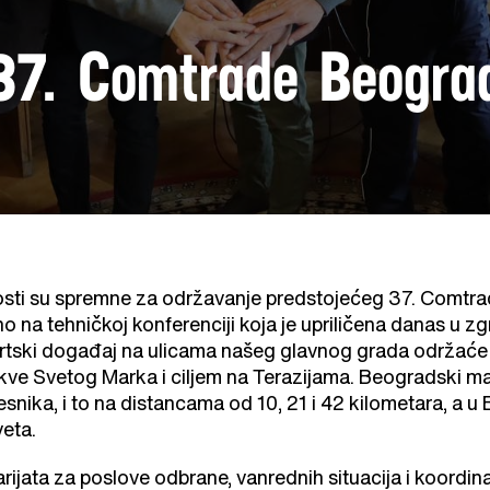
37. Comtrade Beogra
osti su spremne za održavanje predstojećeg 37. Comt
 na tehničkoj konferenciji koja je upriličena danas u zg
tski događaj na ulicama našeg glavnog grada održaće se
rkve Svetog Marka i ciljem na Terazijama. Beogradski 
esnika, i to na distancama od 10, 21 i 42 kilometara, a u
veta.
ijata za poslove odbrane, vanrednih situacija i koordina