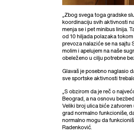
„Zbog svega toga gradske slu
koordinaciju svih aktivnosti 
menja se i pet minibus linija. 
od 10 hiljada polazaka tokom s
prevoza nalaziće se na sajtu S
molim i apelujem na naše sug
obeleženo u cilju potrebne be
Glavaš je posebno naglasio da
sve sportske aktivnosti treba
„S obzirom da je reč o najveć
Beograd, a na osnovu bezbed
Veliki broj ulica biće zatvore
grad normalno funkcioniše, da
normalno mogu da funkcionišu“
Radenković.