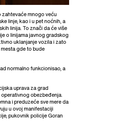
 to zahtevaće mnogo veću
 linje, kao i u pet noćnih, a
kih linija. To znači da će više
ije o linijama javnog gradskog
tivno uklanjanje vozila i zato
a mesta gde to bude
grad normalno funkcionisao, a
cijska uprava za grad
i operativnog obezbeđenja.
 spemna i preduzeće sve mere da
ju u ovoj manifestaciji
je, pukovnik policije Goran