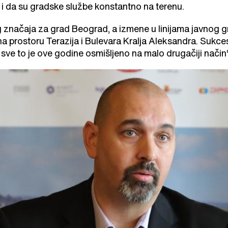
 i da su gradske službe konstantno na terenu.
 značaja za grad Beograd, a izmene u linijama javnog
 na prostoru Terazija i Bulevara Kralja Aleksandra. Sukces
sve to je ove godine osmišljeno na malo drugačiji način“