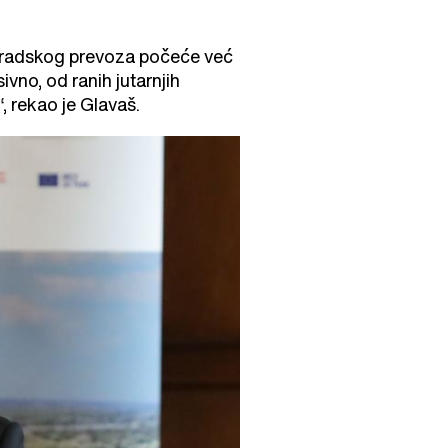
 gradskog prevoza počeće već
ivno, od ranih jutarnjih
, rekao je Glavaš.