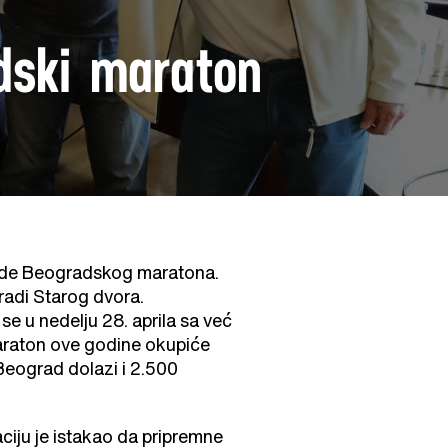
dski maraton
rade Beogradskog maratona.
radi Starog dvora.
 u nedelju 28. aprila sa već
maraton ove godine okupiće
 Beograd dolazi i 2.500
ciju je istakao da pripremne