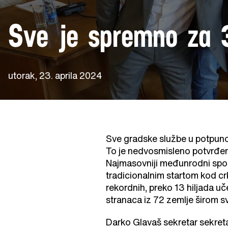
Sve je spremno za 
utorak, 23. aprila 2024
Sve gradske službe u potpun
To je nedvosmisleno potvrđeno
Najmasovniji međunrodni spor
tradicionalnim startom kod c
rekordnih, preko 13 hiljada uč
stranaca iz 72 zemlje širom s
Darko Glavaš sekretar sekretar