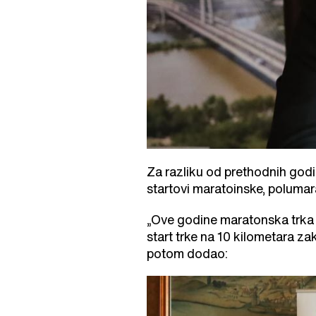
Za razliku od prethodnih godin
startovi maratoinske, polumara
„Ove godine maratonska trka 
start trke na 10 kilometara za
potom dodao: