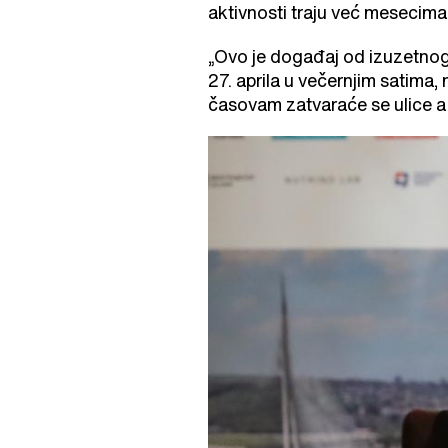
aktivnosti traju već mesecima
„Ovo je događaj od izuzetnog
27. aprila u večernjim satima,
časovam zatvaraće se ulice a 