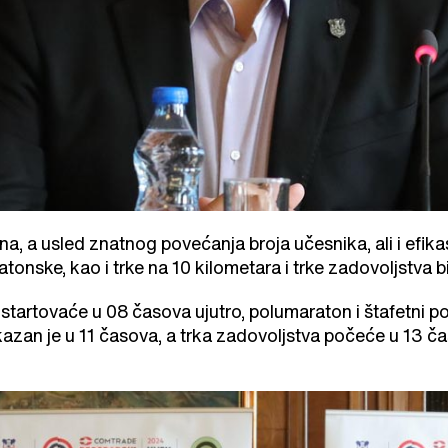
a, a usled znatnog povećanja broja učesnika, ali i efika
tonske, kao i trke na 10 kilometara i trke zadovoljstva b
startovaće u 08 časova ujutro, polumaraton i štafetni 
kazan je u 11 časova, a trka zadovoljstva počeće u 13 ča