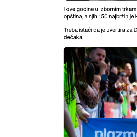
I ove godine u izbornim trkam
opština, a njih 150 najbržih je 
Treba istaći da je uvertira za
dečaka.