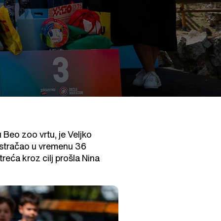
 Beo zoo vrtu, je Veljko
 istračao u vremenu 36
treća kroz cilj prošla Nina