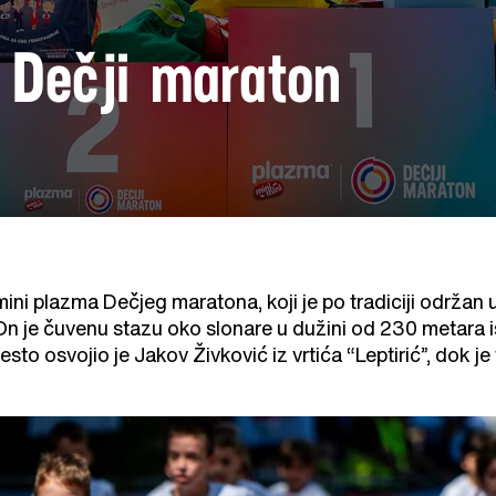
i Dečji maraton
ini plazma Dečjeg maratona, koji je po tradiciji održan u
”. On je čuvenu stazu oko slonare u dužini od 230 metara
sto osvojio je Jakov Živković iz vrtića “Leptirić”, dok je 