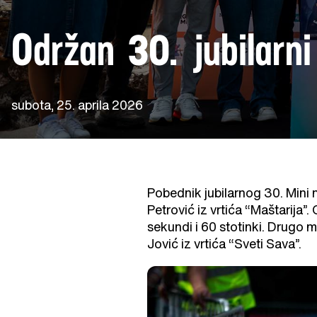
Održan 30. jubilarn
subota, 25. aprila 2026
Pobednik jubilarnog 30. Mini m
Petrović iz vrtića “Maštarija
sekundi i 60 stotinki. Drugo me
Jović iz vrtića “Sveti Sava”.