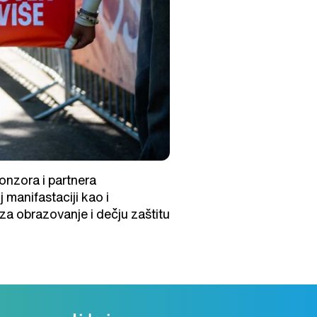
onzora i partnera
manifastaciji kao i
t za obrazovanje i dečju zaštitu