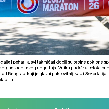
lje i pehari, a svi takmičari dobili su brojne poklone sp
 organizator ovog događaja. Veliku podršku celokupnoj 
ad Beograd, koji je glavni pokrovitelj, kao i Sekertarija
omladinu.