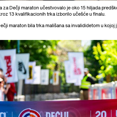
a za Dečji maraton učestvovalo je oko 15 hiljada predšk
kroz 13 kvalifikacionih trka izborilo učešće u finalu.
 Dečji maraton bila trka mališana sa invalididetom u kojoj